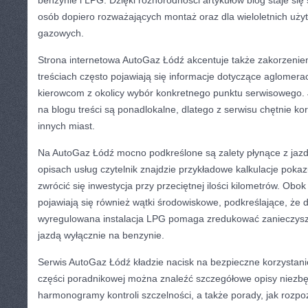
benzynie i LPG. Dzięki różnorodności artykułów blog staje si
osób dopiero rozważających montaż oraz dla wieloletnich użyt
gazowych.
Strona internetowa AutoGaz Łódź akcentuje także zakorzenien
treściach często pojawiają się informacje dotyczące aglomeracji
kierowcom z okolicy wybór konkretnego punktu serwisowego.
na blogu treści są ponadlokalne, dlatego z serwisu chętnie kor
innych miast.
Na AutoGaz Łódź mocno podkreślone są zalety płynące z jazdy
opisach usług czytelnik znajdzie przykładowe kalkulacje poka
zwrócić się inwestycja przy przeciętnej ilości kilometrów. Ob
pojawiają się również wątki środowiskowe, podkreślające, że 
wyregulowana instalacja LPG pomaga zredukować zanieczysz
jazdą wyłącznie na benzynie.
Serwis AutoGaz Łódź kładzie nacisk na bezpieczne korzystanie
części poradnikowej można znaleźć szczegółowe opisy niezbęd
harmonogramy kontroli szczelności, a także porady, jak rozp