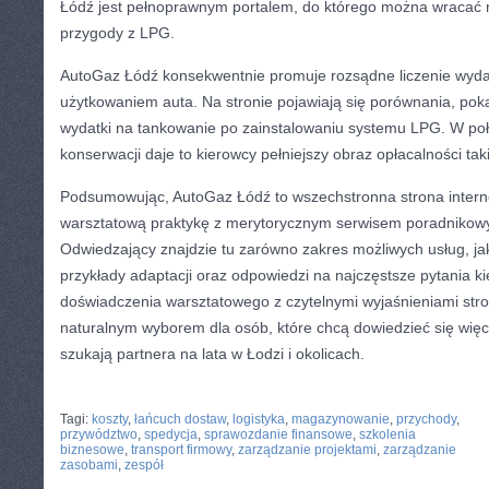
Łódź jest pełnoprawnym portalem, do którego można wracać 
przygody z LPG.
AutoGaz Łódź konsekwentnie promuje rozsądne liczenie wyd
użytkowaniem auta. Na stronie pojawiają się porównania, poka
wydatki na tankowanie po zainstalowaniu systemu LPG. W poł
konserwacji daje to kierowcy pełniejszy obraz opłacalności taki
Podsumowując, AutoGaz Łódź to wszechstronna strona intern
warsztatową praktykę z merytorycznym serwisem poradnikowy
Odwiedzający znajdzie tu zarówno zakres możliwych usług, jak
przykłady adaptacji oraz odpowiedzi na najczęstsze pytania k
doświadczenia warsztatowego z czytelnymi wyjaśnieniami stro
naturalnym wyborem dla osób, które chcą dowiedzieć się więce
szukają partnera na lata w Łodzi i okolicach.
CATEGORIES:
TURYSTYKA, PODRÓŻE
Tagi:
koszty
,
łańcuch dostaw
,
logistyka
,
magazynowanie
,
przychody
,
przywództwo
,
spedycja
,
sprawozdanie finansowe
,
szkolenia
biznesowe
,
transport firmowy
,
zarządzanie projektami
,
zarządzanie
zasobami
,
zespół