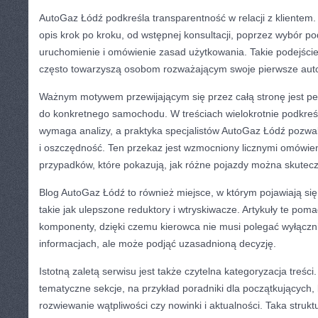
AutoGaz Łódź podkreśla transparentność w relacji z klientem
opis krok po kroku, od wstępnej konsultacji, poprzez wybór p
uruchomienie i omówienie zasad użytkowania. Takie podejście
często towarzyszą osobom rozważającym swoje pierwsze auto
Ważnym motywem przewijającym się przez całą stronę jest per
do konkretnego samochodu. W treściach wielokrotnie podkreśla
wymaga analizy, a praktyka specjalistów AutoGaz Łódź pozwal
i oszczędność. Ten przekaz jest wzmocniony licznymi omówie
przypadków, które pokazują, jak różne pojazdy można skutec
Blog AutoGaz Łódź to również miejsce, w którym pojawiają się
takie jak ulepszone reduktory i wtryskiwacze. Artykuły te po
komponenty, dzięki czemu kierowca nie musi polegać wyłączn
informacjach, ale może podjąć uzasadnioną decyzję.
Istotną zaletą serwisu jest także czytelna kategoryzacja treśc
tematyczne sekcje, na przykład poradniki dla początkujących, b
rozwiewanie wątpliwości czy nowinki i aktualności. Taka struk