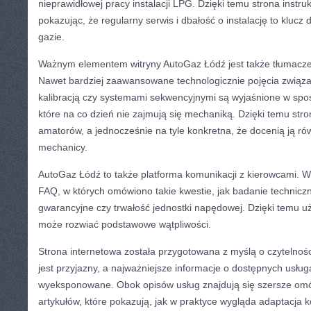
nieprawidłowej pracy instalacji LPG. Dzięki temu strona instr
pokazując, że regularny serwis i dbałość o instalację to kluc
gazie.
Ważnym elementem witryny AutoGaz Łódź jest także tłumacze
Nawet bardziej zaawansowane technologicznie pojęcia związa
kalibracją czy systemami sekwencyjnymi są wyjaśnione w spo
które na co dzień nie zajmują się mechaniką. Dzięki temu stro
amatorów, a jednocześnie na tyle konkretna, że docenią ją ró
mechanicy.
AutoGaz Łódź to także platforma komunikacji z kierowcami. W 
FAQ, w których omówiono takie kwestie, jak badanie technicz
gwarancyjne czy trwałość jednostki napędowej. Dzięki temu u
może rozwiać podstawowe wątpliwości.
Strona internetowa została przygotowana z myślą o czytelnośc
jest przyjazny, a najważniejsze informacje o dostępnych usłu
wyeksponowane. Obok opisów usług znajdują się szersze omó
artykułów, które pokazują, jak w praktyce wygląda adaptacja