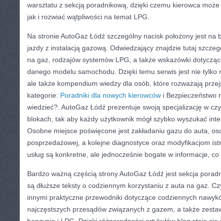
warsztatu z sekcją poradnikową, dzięki czemu kierowca może
jak i rozwiać wątpliwości na temat LPG.
Na stronie AutoGaz Łódź szczególny nacisk położony jest na
jazdy z instalacją gazową. Odwiedzający znajdzie tutaj szczeg
na gaz, rodzajów systemów LPG, a także wskazówki dotycz
danego modelu samochodu. Dzięki temu serwis jest nie tylko m
ale także kompendium wiedzy dla osób, które rozważają przej
kategorie:
Poradniki dla nowych kierowców
i Bezpieczeństwo 
wiedzieć?. AutoGaz Łódź prezentuje swoją specjalizację w czyt
blokach, tak aby każdy użytkownik mógł szybko wyszukać inte
Osobne miejsce poświęcone jest zakładaniu gazu do auta, o
posprzedażowej, a kolejne diagnostyce oraz modyfikacjom istn
usług są konkretne, ale jednocześnie bogate w informacje, co
Bardzo ważną częścią strony AutoGaz Łódź jest sekcja poradn
są dłuższe teksty o codziennym korzystaniu z auta na gaz. Czy
innymi praktyczne przewodniki dotyczące codziennych nawykó
najczęstszych przesądów związanych z gazem, a także zestaw