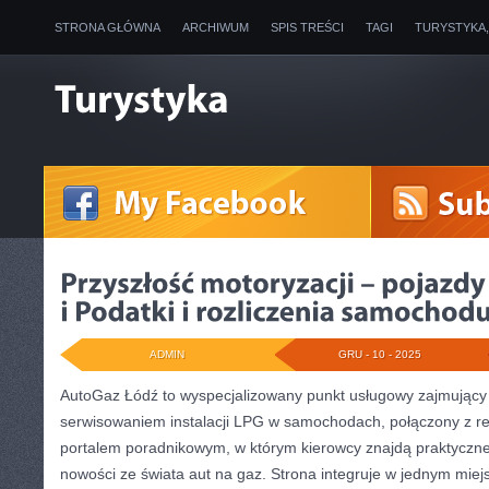
STRONA GŁÓWNA
ARCHIWUM
SPIS TREŚCI
TAGI
TURYSTYKA
ADMIN
GRU - 10 - 2025
AutoGaz Łódź to wyspecjalizowany punkt usługowy zajmujący
serwisowaniem instalacji LPG w samochodach, połączony z r
portalem poradnikowym, w którym kierowcy znajdą praktyczne
nowości ze świata aut na gaz. Strona integruje w jednym mie