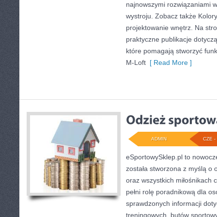
najnowszymi rozwiązaniami w
wystroju. Zobacz także Kolory 
projektowanie wnętrz. Na str
praktyczne publikacje dotycz
które pomagają stworzyć funk
M-Loft
[ Read More ]
ADMIN
CZE - 
eSportowySklep.pl to nowocze
została stworzona z myślą o 
oraz wszystkich miłośnikach 
pełni rolę poradnikową dla o
sprawdzonych informacji dot
treningowych, butów sportowy