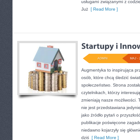
usługami związanymi z codz
Już
[ Read More ]
ADMIN
MAJ - 
Augmentyka to inspirująca pr
osób, które chcą śledzić świa
społeczeństwo. Strona został
czytelnikach, którzy interesuj
zmieniają nasze możliwości. 
nie jest przedstawiana jedynie
jako źródło pytań o przyszłoś
publikacje poświęcone zagadn
niedawno kojarzyły się główni
dziś
[ Read More ]