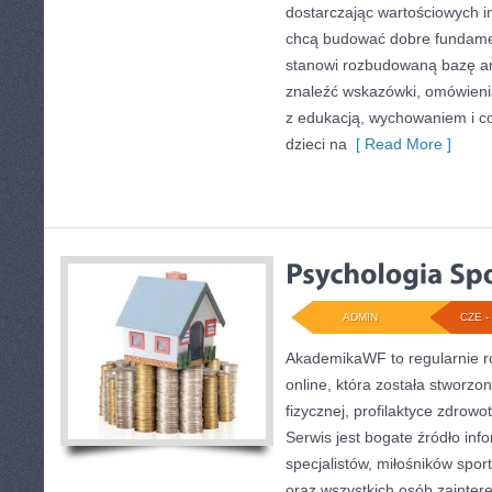
dostarczając wartościowych in
chcą budować dobre fundame
stanowi rozbudowaną bazę ar
znaleźć wskazówki, omówieni
z edukacją, wychowaniem i 
dzieci na
[ Read More ]
ADMIN
CZE - 
AkademikaWF to regularnie 
online, która została stworzo
fizycznej, profilaktyce zdrowot
Serwis jest bogate źródło info
specjalistów, miłośników spo
oraz wszystkich osób zainte