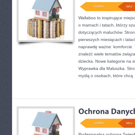
ADMIN
MAJ - 
Wallaboo to inspirujące miejs
o mamach i tatach, którzy sz
dotyczących maluchów. Strona
pierwszych miesiącach i latac
naprawdę ważne: komforcie. 
znaleźć wiele tematów związ
dziecka. Nowe kategorie na st
Wyprawka dla Maluszka. Stro
myślą o osobach, które chcą
ADMIN
MAJ - 
Profesjonalna ochrona Twierdz