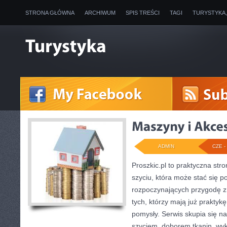
STRONA GŁÓWNA
ARCHIWUM
SPIS TREŚCI
TAGI
TURYSTYKA
ADMIN
CZE - 
Proszkic.pl to praktyczna st
szyciu, która może stać się p
rozpoczynających przygodę z ig
tych, którzy mają już prakty
pomysły. Serwis skupia się na
szyciem, doborem tkanin, wy