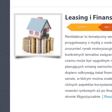
ADMIN
MAJ - 
Rentdabcar to tematyczny ser
przygotowany z myślą o osoba
zrozumieć rynek motoryzacyjn
konkretnych tematów związan
czemu może być wygodnym m
planujących zmianę samochodu,
dopiero odkrywają świat fin
serwis, w którym można znale
różnych aspektów korzystani
nowości rynkowych aż po fin
stronie Wypożyczalnie
[ Read