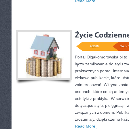
Read More ]
ADMIN
MAJ - 
Portal Olgakomorowska.pl to 
łączy zamiłowanie do stylu życi
praktycznych porad. Internau
ciekawe publikacje, które uła
zainteresowań. Witryna zost
osobach, które cenią autenty
estetyki z praktyką. W serwis
dotyczące stylu, pielęgnacji,
związanych z domem. Publika
zrozumiały, dzięki czemu ka
Read More ]