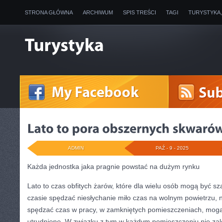
STRONA GŁÓWNA
ARCHIWUM
SPIS TREŚCI
TAGI
TURYSTYKA
ADMIN
PAŹ - 9 - 2025
Każda jednostka jaka pragnie powstać na dużym rynku
Lato to czas obfitych żarów, które dla wielu osób mogą być s
czasie spędzać niesłychanie miło czas na wolnym powietrzu, 
spędzać czas w pracy, w zamkniętych pomieszczeniach, mogą
utrudnione. W związku z tym w każdym pomieszczeniu nie zale