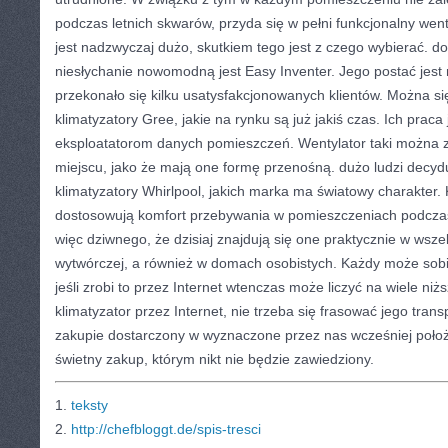
podczas letnich skwarów, przyda się w pełni funkcjonalny wentyl
jest nadzwyczaj dużo, skutkiem tego jest z czego wybierać. do
niesłychanie nowomodną jest Easy Inventer. Jego postać jes
przekonało się kilku usatysfakcjonowanych klientów. Można si
klimatyzatory Gree, jakie na rynku są już jakiś czas. Ich praca
eksploatatorom danych pomieszczeń. Wentylator taki moż
miejscu, jako że mają one formę przenośną. dużo ludzi decydu
klimatyzatory Whirlpool, jakich marka ma światowy charakter.
dostosowują komfort przebywania w pomieszczeniach podcza
więc dziwnego, że dzisiaj znajdują się one praktycznie w wszelk
wytwórczej, a również w domach osobistych. Każdy może sobie
jeśli zrobi to przez Internet wtenczas może liczyć na wiele ni
klimatyzator przez Internet, nie trzeba się frasować jego tran
zakupie dostarczony w wyznaczone przez nas wcześniej położ
świetny zakup, którym nikt nie będzie zawiedziony.
1.
teksty
2.
http://chefbloggt.de/spis-tresci