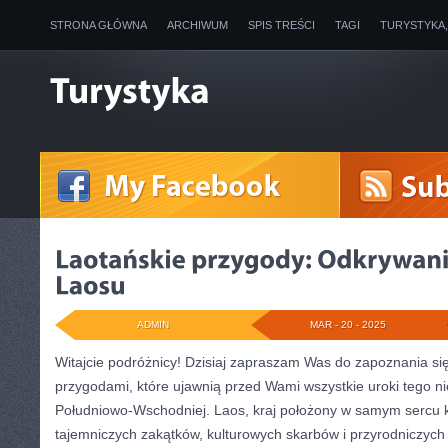
STRONA GŁÓWNA
ARCHIWUM
SPIS TREŚCI
TAGI
TURYSTYKA
ADMIN
MAR - 20 - 2025
Witajcie podróżnicy! Dzisiaj ⁢zapraszam Was do zapoznania się
przygodami, które ujawnią przed Wami wszystkie ⁢uroki tego‌ ni
Południowo-Wschodniej.‌ Laos, kraj położony w samym sercu k
tajemniczych zakątków, kulturowych skarbów i przyrodniczych 