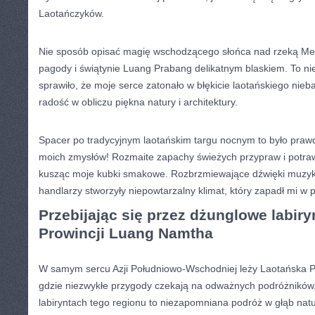
Laotańczyków.
Nie sposób⁤ opisać magię wschodzącego​ słońca nad rzeką ⁢Meko
pagody i świątynie Luang Prabang ⁤delikatnym blaskiem. To n
sprawiło, że moje serce zatonało w ⁣błękicie laotańskiego nieba
radość w obliczu ​piękna natury i architektury.
Spacer po ‍tradycyjnym ‍laotańskim targu​ nocnym to było pra
moich zmysłów! Rozmaite zapachy świeżych⁢ przypraw ‍i potraw 
‍kusząc ‌moje ‌kubki smakowe. Rozbrzmiewające dźwięki​ muzyki
handlarzy stworzyły ‍niepowtarzalny klimat, który zapadł mi w 
Przebijając⁣ się⁣ przez dżunglowe⁣ labiry
Prowincji ⁣Luang Namtha
W samym⁢ sercu ⁣Azji Południowo-Wschodniej⁤ leży‌ Laotańska 
gdzie niezwykłe przygody ​czekają⁣ na odważnych podróżników
labiryntach tego regionu to niezapomniana podróż‍ w głąb ⁣natu