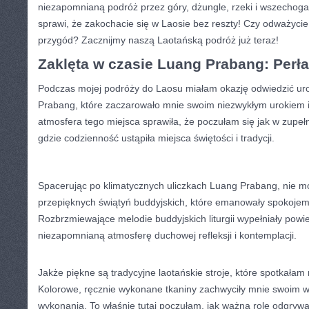
niezapomnianą podróż przez góry, dżungle, rzeki i wszechoga
sprawi, ‌że zakochacie się w Laosie bez reszty! Czy odważycie
przygód? Zacznijmy naszą Laotańską podróż już teraz!
Zaklęta w czasie Luang‌ Prabang: Perł
Podczas mojej ‍podróży do ⁣Laosu‌ miałam okazję odwiedzić uro
Prabang, które zaczarowało ‍mnie⁤ swoim niezwykłym​ urokiem 
atmosfera tego miejsca ‌sprawiła, że⁣ poczułam ⁣się ‍jak w zupełni
gdzie codzienność ustąpiła miejsca​ świętości i tradycji.
Spacerując po klimatycznych uliczkach Luang‌ Prabang, ⁤nie ‍
przepięknych świątyń buddyjskich, które emanowały spokojem
Rozbrzmiewające‍ melodie buddyjskich liturgii‌ wypełniały powie
niezapomnianą atmosferę duchowej refleksji i kontemplacji.
Jakże ⁤piękne są tradycyjne laotańskie ‍stroje, które spotkała
Kolorowe, ręcznie wykonane tkaniny ⁣zachwyciły mnie‌ swoim w
‌wykonania.⁢ To⁢ właśnie tutaj poczułam,‍ jak ważną rolę odgrywa