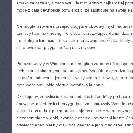
smakowe oszalały ‍z ‌zachwytu. Jest to jedno z‌ najbardziej⁣ po
mogę z⁤ całą⁣ pewnością potwierdzić, że⁣ zasługuje na swoją ​sł
Nie ⁤mogłam również ​przejść obojętnie obok słynnych laotański
tam czy tam ⁣mak hoong. Te lekkie⁤ i orzeźwiające dania idealnie
‌tropikalnym klimacie Laosu. Ich intensywne smaki ⁣i kontrasty 
się prawdziwą przyjemnością dla zmysłów.
Podczas wizyty ⁣w Wientianie nie‍ mogłam ‌zapomnieć o zapozna
‍technikami kulinarnymi Laotańczyków. Sposób przyrządzania 
i sposób ‍podawania jedzenia‍ – wszystko‌ to sprawia, ‌że ⁢miło
możliwościami, ⁢jakie oferuje‌ laotańska kuchnia.
Dziękujemy, że byliście ​z nami podczas tej podróży po Laosi
opowieści ​o laotańskich przygodach zainspirowały Was do odkr
kultur. Laos ‌to⁤ kraj pełen uroku i tajemnic, które warto pozna
niezapomniane widoki, pyszne jedzenie i⁢ serdeczni ludzie. Jeś
odwiedźcie ‍ten piękny kraj i doświadczcie jego magicznej​ atmo