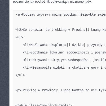
poczuć się jak podróżnik odkrywający nieznane lądy.
<p>Podczas wyprawy można spotkać niezwykłe zwie
<h2>Co sprawia, że trekking w Prowincji Luang N
<ul>
    <li>Możliwość eksploracji dzikiej przyrody 
    <li>Spotkanie lokalnej społeczności i pozna
    <li>Odkrywanie ukrytych wodospadów i jaskiń
    <li>Niesamowite widoki na okoliczne góry i 
</ul>
<p>Trekking w Prowincji Luang Namtha to nie tyl
<table class="wp-block-table">