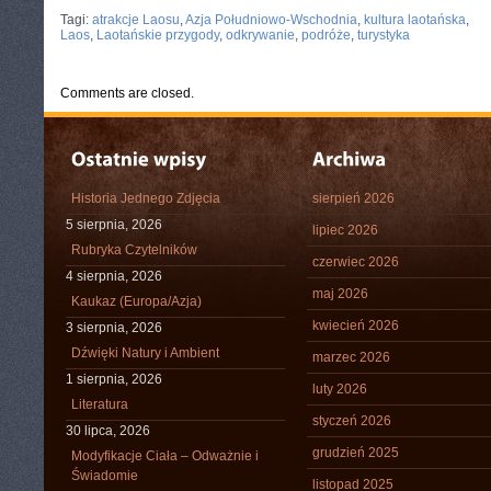
CATEGORIES:
TURYSTYKA, PODRÓŻE
Tagi:
atrakcje Laosu
,
Azja Południowo-Wschodnia
,
kultura laotańska
,
Laos
,
Laotańskie przygody
,
odkrywanie
,
podróże
,
turystyka
Comments are closed.
Historia Jednego Zdjęcia
sierpień 2026
5 sierpnia, 2026
lipiec 2026
Rubryka Czytelników
czerwiec 2026
4 sierpnia, 2026
maj 2026
Kaukaz (Europa/Azja)
kwiecień 2026
3 sierpnia, 2026
Dźwięki Natury i Ambient
marzec 2026
1 sierpnia, 2026
luty 2026
Literatura
styczeń 2026
30 lipca, 2026
grudzień 2025
Modyfikacje Ciała – Odważnie i
Świadomie
listopad 2025