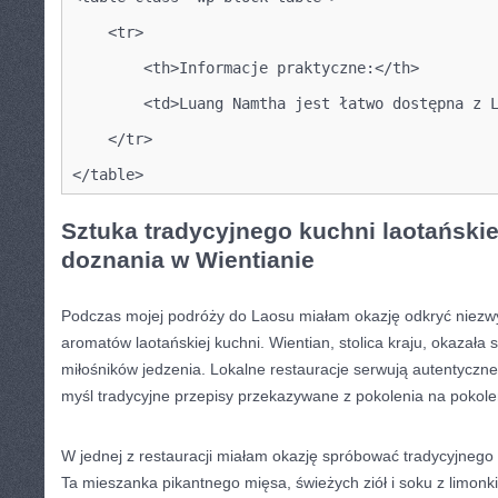
    <tr>
        <th>Informacje praktyczne:</th>
        <td>Luang Namtha jest łatwo dostępna z 
    </tr>
</table>
Sztuka tradycyjnego kuchni⁣ laotańskiej
doznania w ⁣Wientianie
Podczas mojej podróży do Laosu miałam okazję odkryć niezw
aromatów laotańskiej‌ kuchni. ‌Wientian, stolica kraju, okazała 
miłośników jedzenia. ⁤Lokalne restauracje ​serwują autentyczn
myśl tradycyjne przepisy przekazywane z pokolenia na pokole
W ⁢jednej z restauracji⁤ miałam okazję‌ spróbować tradycyjnego 
Ta mieszanka pikantnego mięsa, ​świeżych ziół i soku z limonki