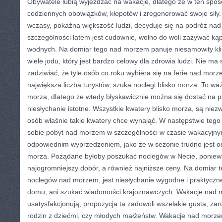
Obywatele lubią wyjeżdżać na wakacje, dlatego że w ten spo
codziennych obowiązków, kłopotów i zregenerować swoje siły.
wczasy, pokaźna większość ludzi, decyduje się na podróż n
szczególności latem jest cudownie, wolno do woli zażywać kąp
wodnych. Na domiar tego nad morzem panuje niesamowity kl
wiele jodu, który jest bardzo celowy dla zdrowia ludzi. Nie ma
zadziwiać, że tyle osób co roku wybiera się na ferie nad morz
największa liczba turystów, szuka noclegi blisko morza. To waż
morza, dlatego że wtedy błyskawicznie można się dostać na pl
niesłychanie istotne. Wszystkie kwatery blisko morza, są nie
osób właśnie takie kwatery chce wynająć. W następstwie teg
sobie pobyt nad morzem w szczególności w czasie wakacyjnym
odpowiednim wyprzedzeniem, jako że w sezonie trudno jest od
morza. Pożądane byłoby poszukać noclegów w Necie, poniew
najogromniejszy dobór, a również najniższe ceny. Na domiar 
noclegów nad morzem, jest niesłychanie wygodne i praktyczne
domu, ani szukać wiadomości krajoznawczych. Wakacje nad
usatysfakcjonują, propozycja ta zadowoli wszelakie gusta, z
rodzin z dziećmi, czy młodych małżeństw. Wakacje nad morze