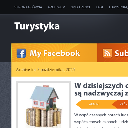
STRONA GŁÓWNA
ARCHIWUM
SPIS TREŚCI
TAGI
TURYSTYKA
Archive for 5 października, 2025
ADMIN
PAŹ - 
W współczesnych porach ludz
współczesnych czasach ludzi