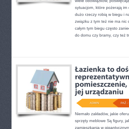
wiele obowiązków, poświęcają 
sytuacjom, które pożerają im
dużo rzeczy robią w biegu i n
związku z tym też nie ma nic 
całym tym biegu często zanied
do domu czy bramy, czy też t
ADMIN
PAŹ - 
Niemało zakładów, jakie ofer
sprzęty meblowe Są figury, ja
zamieszkania w gigantycznym