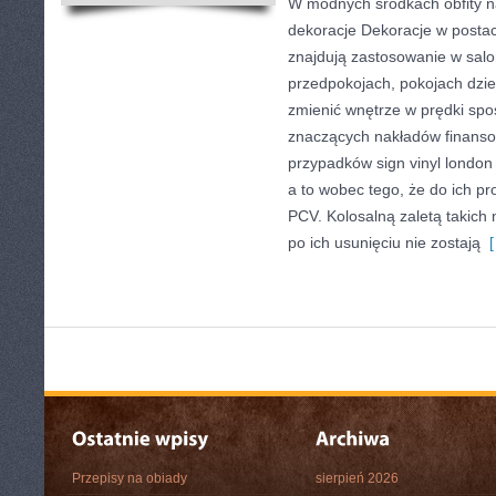
W modnych środkach obfity na
dekoracje Dekoracje w postac
znajdują zastosowanie w salo
przedpokojach, pokojach dzie
zmienić wnętrze w prędki sp
znaczących nakładów finans
przypadków sign vinyl londo
a to wobec tego, że do ich pro
PCV. Kolosalną zaletą takich n
po ich usunięciu nie zostają
[
Przepisy na obiady
sierpień 2026